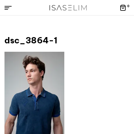
0
Меню
IsaSelim
шоурум
dsc_3864-1
мужской
одежды
~
готовая
коллекция
~
индивидуальный